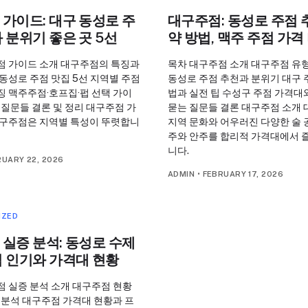
가이드: 대구 동성로 주
대구주점: 동성로 주점 
 분위기 좋은 곳 5선
약 방법, 맥주 주점 가격
점 가이드 소개 대구주점의 특징과
목차 대구주점 소개 대구주점 유
동성로 주점 맛집 5선 지역별 주점
동성로 주점 추천과 분위기 대구 
징 맥주주점·호프집·펍 선택 가이
법과 실전 팁 수성구 주점 가격대
 질문들 결론 및 정리 대구주점 가
묻는 질문들 결론 대구주점 소개
대구주점은 지역별 특성이 뚜렷합니
지역 문화와 어우러진 다양한 술 
주와 안주를 합리적 가격대에서 즐
니다.
RUARY 22, 2026
ADMIN
•
FEBRUARY 17, 2026
IZED
실증 분석: 동성로 수제
점 인기와 가격대 현황
점 실증 분석 소개 대구주점 현황
 분석 대구주점 가격대 현황과 프