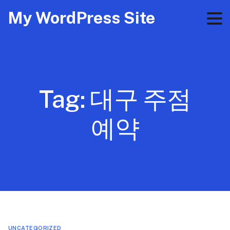
My WordPress Site
Tag:
대구 주점
예약
UNCATEGORIZED