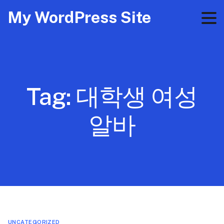
My WordPress Site
Tag:
대학생 여성
알바
UNCATEGORIZED