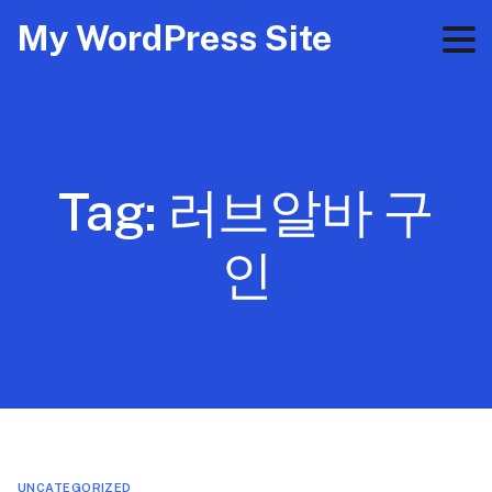
My WordPress Site
Tag:
러브알바 구
인
UNCATEGORIZED