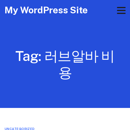
My WordPress Site
Tag:
러브알바 비
용
UNCATEGORIZED