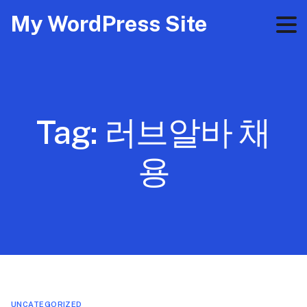
My WordPress Site
Tag:
러브알바 채
용
UNCATEGORIZED