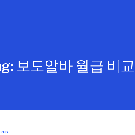
ag:
보도알바 월급 비
IZED