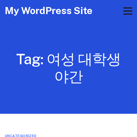
My WordPress Site
Tag:
여성 대학생
야간
UNCATEGORIZED