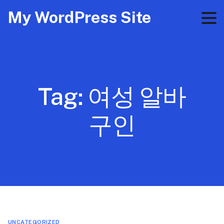
My WordPress Site
Tag:
여성 알바
구인
UNCATEGORIZED