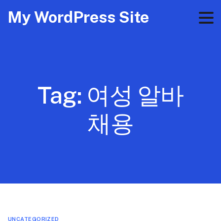
My WordPress Site
Tag:
여성 알바
채용
UNCATEGORIZED