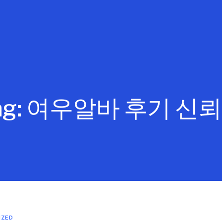
ag:
여우알바 후기 신
IZED