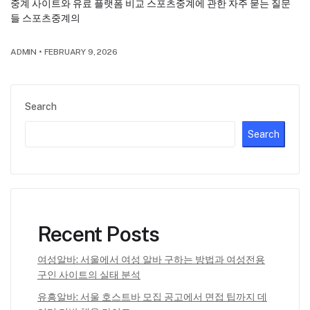
중계 사이트와 유료 플랫폼 비교 스포츠중계에 관한 자주 묻는 질문
들 스포츠중계의
ADMIN
•
FEBRUARY 9, 2026
Search
Search
Recent Posts
여성알바: 서울에서 여성 알바 구하는 방법과 여성전용
구인 사이트의 실태 분석
유흥알바: 서울 호스트바 모집 공고에서 면접 팁까지 데