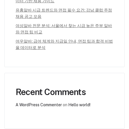
이터 기반 채용 가이드
유흥알바 시급 트렌드와 면접 필수 요건: 강남 클럽·주점
채용 공고 모음
여성알바 전문 분석: 서울에서 찾는 시급 높은 주부 알바
와 면접 팁 비교
여우알바: 급여 체계와 지급일 안내, 면접 팁과 합격 비법
을 데이터로 분석
Recent Comments
A WordPress Commenter
on
Hello world!