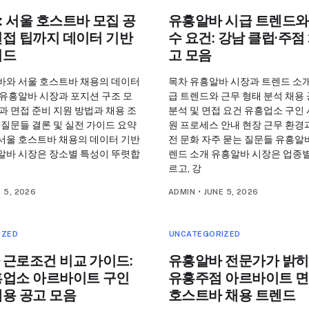
 서울 호스트바 모집 공
유흥알바 시급 트렌드와
면접 팁까지 데이터 기반
수 요건: 강남 클럽·주점
이드
고 모음
바와 서울 호스트바 채용의 데이터
목차 유흥알바 시장과 트렌드 소개
 유흥알바 시장과 포지션 구조 모
급 트렌드와 근무 형태 분석 채용
과 면접 준비 지원 방법과 채용 조
분석 및 면접 요건 유흥업소 구인
 질문들 결론 및 실전 가이드 요약
원 프로세스 안내 현장 근무 환경과
서울 호스트바 채용의 데이터 기반
전 문화 자주 묻는 질문들 유흥알
알바 시장은 장소별 특성이 뚜렷합
렌드 소개 유흥알바 시장은 업종별
르고, 강
 5, 2026
ADMIN
•
JUNE 5, 2026
IZED
UNCATEGORIZED
 근로조건 비교 가이드:
유흥알바 전문가가 밝히
흥업소 아르바이트 구인
유흥주점 아르바이트 면
채용 공고 모음
호스트바 채용 트렌드