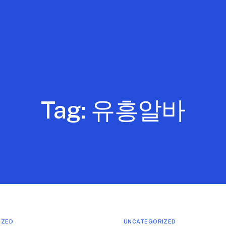
Tag:
유흥알바
IZED
UNCATEGORIZED