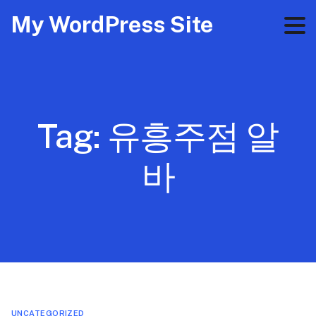
My WordPress Site
Tag:
유흥주점 알
바
UNCATEGORIZED