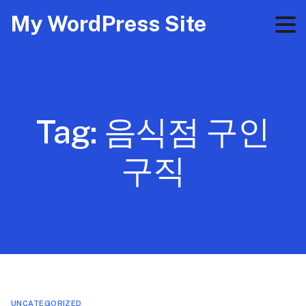
My WordPress Site
Tag:
음식점 구인
구직
UNCATEGORIZED