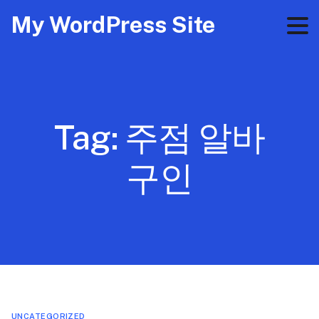
My WordPress Site
Tag:
주점 알바
구인
UNCATEGORIZED