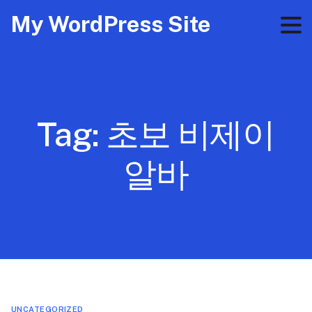
My WordPress Site
Tag:
초보 비제이
알바
UNCATEGORIZED