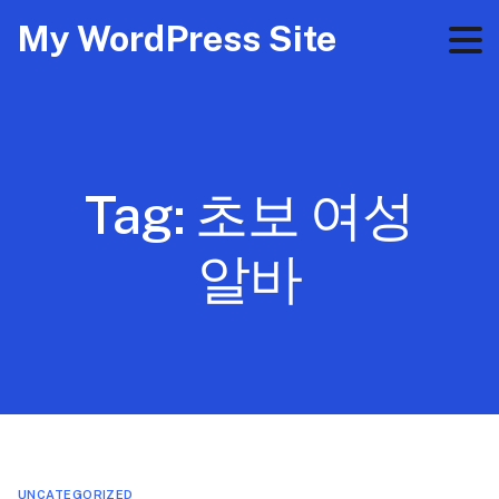
My WordPress Site
Tag:
초보 여성
알바
UNCATEGORIZED