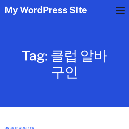
My WordPress Site
Tag:
클럽 알바
구인
UNCATEGORIZED