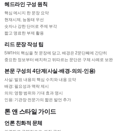
헤드라인 구성 원칙
핵심 메시지 한 문장 요약
현재시제, 능동태 우선
숫자나 강한 단어로 주제 부각
짧고 명료한 부제 활용
리드 문장 작성 팁
5W1H의 핵심을 첫 문장에 담고, 배경은 2문단째에 간단히
중요한 정보부터 배치하고 뒤따르는 문단은 구체 사례로 보완
본문 구성의 4단계(사실-배경-의의-인용)
사실: 발표 내용의 핵심 수치와 내용 요약
배경: 필요성과 맥락 제시
의의: 영향 범위와 기대 효과 명시
인용: 기관장·전문가의 짧은 발언 추가
톤 앤 스타일 가이드
언론 친화적 문체