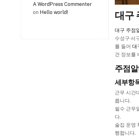
A WordPress Commenter
on
Hello world!
대구 
대구 주점
수성구·서구
를 들어
대
건 정보를 
주점알
세부항
근무 시간대
릅니다.
필수 근무일
다.
술집 운영 
행합니다.