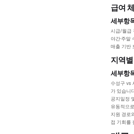
급여 
세부항
시급/월급 
야간·주말 
매출 기반 
지역별
세부항
수성구 vs
가 있습니다
공지일정 및
유동적으로
지원 경로와
접 기회를 