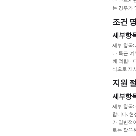
다 다르지만
는 경우가 
조건 
세부항
세부 항목:
나 특근 여
께 적힙니다
식으로 제
지원 
세부항
세부 항목:
합니다. 현
가 일반적이
로는 깔끔한