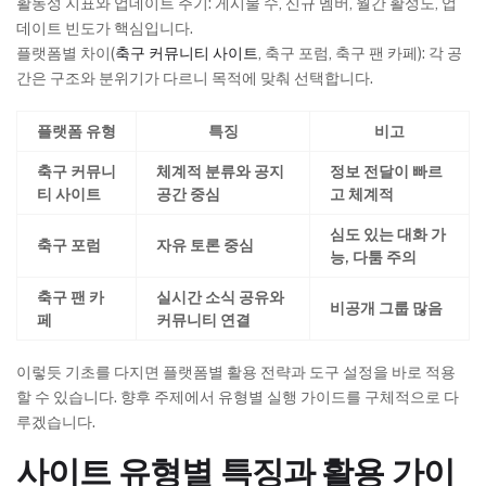
활동성 지표와 업데이트 주기: 게시물 수, 신규 멤버, 월간 활성도, 업
데이트 빈도가 핵심입니다.
플랫폼별 차이(
축구 커뮤니티 사이트
, 축구 포럼, 축구 팬 카페): 각 공
간은 구조와 분위기가 다르니 목적에 맞춰 선택합니다.
플랫폼 유형
특징
비고
축구 커뮤니
체계적 분류와 공지
정보 전달이 빠르
티 사이트
공간 중심
고 체계적
심도 있는 대화 가
축구 포럼
자유 토론 중심
능, 다툼 주의
축구 팬 카
실시간 소식 공유와
비공개 그룹 많음
페
커뮤니티 연결
이렇듯 기초를 다지면 플랫폼별 활용 전략과 도구 설정을 바로 적용
할 수 있습니다. 향후 주제에서 유형별 실행 가이드를 구체적으로 다
루겠습니다.
사이트 유형별 특징과 활용 가이