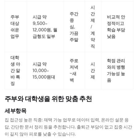
시
주간
간
주부
시급 약
비교적 안
중
제
대상
9,500–
정적이고
심,
/
쉬운
12,000원, 월
학습 부담
가끔
계
업무
급형도 일부
낮음
주말
약
직
대학
주로
학점 관리
생 야
시급 약
시
저녁
와의 병행
간 알
10,000–
간
~새
가능성 높
바 특
15,000원대
제
벽
음
징
주부와 대학생을 위한 맞춤 추천
세부항목
집 접근성 높은 직종: 재택 가능 업무로 데이터 입력, 온라인 설문 응
답, 간단한 문서 정리 등을 추천합니다. 출퇴근 부담이 없고 집중 시간
이 길지 않아 피로를 낮출 수 있습니다.